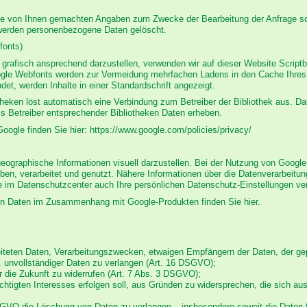
 die von Ihnen gemachten Angaben zum Zwecke der Bearbeitung der Anfrage so
 werden personenbezogene Daten gelöscht.
fonts)
grafisch ansprechend darzustellen, verwenden wir auf dieser Website Scriptbi
gle Webfonts werden zur Vermeidung mehrfachen Ladens in den Cache Ihres 
ndet, werden Inhalte in einer Standardschrift angezeigt.
otheken löst automatisch eine Verbindung zum Betreiber der Bibliothek aus. Dab
s Betreiber entsprechender Bibliotheken Daten erheben.
Google finden Sie hier: https://www.google.com/policies/privacy/
ographische Informationen visuell darzustellen. Bei der Nutzung von Googl
ben, verarbeitet und genutzt. Nähere Informationen über die Datenverarbeitu
im Datenschutzcenter auch Ihre persönlichen Datenschutz-Einstellungen ve
nen Daten im Zusammenhang mit Google-Produkten finden Sie hier.
beiteten Daten, Verarbeitungszwecken, etwaigen Empfängern der Daten, der g
w. unvollständiger Daten zu verlangen (Art. 16 DSGVO);
für die Zukunft zu widerrufen (Art. 7 Abs. 3 DSGVO);
echtigten Interesses erfolgen soll, aus Gründen zu widersprechen, die sich au
GVO die Löschung von Daten zu verlangen – insbesondere soweit die Daten f