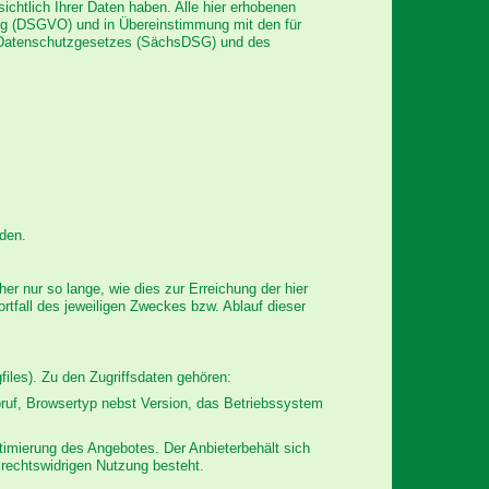
chtlich Ihrer Daten haben. Alle hier erhobenen
ng (DSGVO) und in Übereinstimmung mit den für
 Datenschutzgesetzes (SächsDSG) und des
rden.
 nur so lange, wie dies zur Erreichung der hier
rtfall des jeweiligen Zweckes bzw. Ablauf dieser
iles). Zu den Zugriffsdaten gehören:
ruf, Browsertyp nebst Version, das Betriebssystem
timierung des Angebotes. Der Anbieterbehält sich
 rechtswidrigen Nutzung besteht.