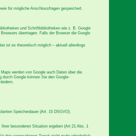
wie für mögliche Anschlussfragen gespeichert.
bliotheken und Schriftbibliotheken wie z. B. Google
Browsers übertragen. Falls der Browser die Google
ei ist es theoretisch möglich – aktuell allerdings
e Maps werden von Google auch Daten über die
ng durch Google können Sie den Google-
rändern.
eplanten Speicherdauer (Art. 15 DSGVO);
s Ihrer besonderen Situation ergeben (Art 21 Abs. 1
ür den vorgesehenen Zweck nicht mehr erforderlich