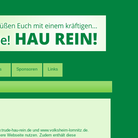
s
Sponsoren
Links
.trude-hau-rein.de und www.volksheim-lomnitz.de.
sere Webseite nutzen. Zudem enthält diese