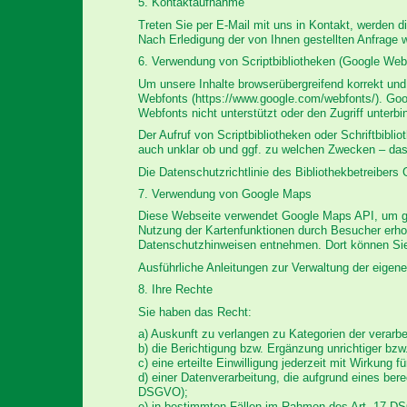
5. Kontaktaufnahme
Treten Sie per E-Mail mit uns in Kontakt, werden
Nach Erledigung der von Ihnen gestellten Anfrage
6. Verwendung von Scriptbibliotheken (Google Web
Um unsere Inhalte browserübergreifend korrekt und 
Webfonts (https://www.google.com/webfonts/). Goo
Webfonts nicht unterstützt oder den Zugriff unterbi
Der Aufruf von Scriptbibliotheken oder Schriftbibli
auch unklar ob und ggf. zu welchen Zwecken – das
Die Datenschutzrichtlinie des Bibliothekbetreibers 
7. Verwendung von Google Maps
Diese Webseite verwendet Google Maps API, um ge
Nutzung der Kartenfunktionen durch Besucher erho
Datenschutzhinweisen entnehmen. Dort können Sie 
Ausführliche Anleitungen zur Verwaltung der eige
8. Ihre Rechte
Sie haben das Recht:
a) Auskunft zu verlangen zu Kategorien der verar
b) die Berichtigung bzw. Ergänzung unrichtiger bz
c) eine erteilte Einwilligung jederzeit mit Wirkung 
d) einer Datenverarbeitung, die aufgrund eines ber
DSGVO);
e) in bestimmten Fällen im Rahmen des Art. 17 DS