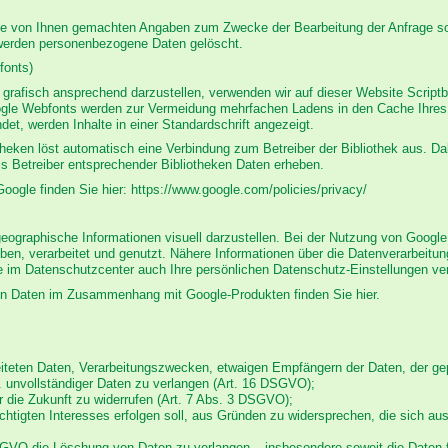
 die von Ihnen gemachten Angaben zum Zwecke der Bearbeitung der Anfrage so
 werden personenbezogene Daten gelöscht.
fonts)
grafisch ansprechend darzustellen, verwenden wir auf dieser Website Scriptbi
gle Webfonts werden zur Vermeidung mehrfachen Ladens in den Cache Ihres 
ndet, werden Inhalte in einer Standardschrift angezeigt.
otheken löst automatisch eine Verbindung zum Betreiber der Bibliothek aus. Dab
s Betreiber entsprechender Bibliotheken Daten erheben.
Google finden Sie hier: https://www.google.com/policies/privacy/
ographische Informationen visuell darzustellen. Bei der Nutzung von Googl
ben, verarbeitet und genutzt. Nähere Informationen über die Datenverarbeitu
im Datenschutzcenter auch Ihre persönlichen Datenschutz-Einstellungen ve
nen Daten im Zusammenhang mit Google-Produkten finden Sie hier.
beiteten Daten, Verarbeitungszwecken, etwaigen Empfängern der Daten, der g
w. unvollständiger Daten zu verlangen (Art. 16 DSGVO);
für die Zukunft zu widerrufen (Art. 7 Abs. 3 DSGVO);
echtigten Interesses erfolgen soll, aus Gründen zu widersprechen, die sich au
GVO die Löschung von Daten zu verlangen – insbesondere soweit die Daten f