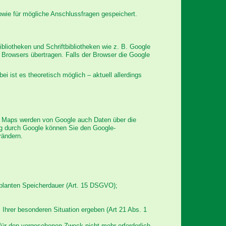
wie für mögliche Anschlussfragen gespeichert.
bliotheken und Schriftbibliotheken wie z. B. Google
Browsers übertragen. Falls der Browser die Google
ei ist es theoretisch möglich – aktuell allerdings
e Maps werden von Google auch Daten über die
ng durch Google können Sie den Google-
rändern.
eplanten Speicherdauer (Art. 15 DSGVO);
s Ihrer besonderen Situation ergeben (Art 21 Abs. 1
ür den vorgesehenen Zweck nicht mehr erforderlich