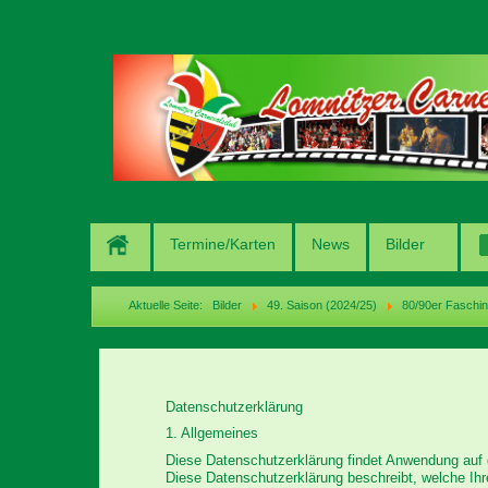
Termine/Karten
News
Bilder
Aktuelle Seite:
Bilder
49. Saison (2024/25)
80/90er Faschin
Datenschutzerklärung
1. Allgemeines
Diese Datenschutzerklärung findet Anwendung auf 
Diese Datenschutzerklärung beschreibt, welche Ihr