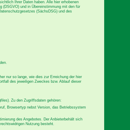
chtlich Ihrer Daten haben. Alle hier erhobenen
ng (DSGVO) und in Übereinstimmung mit den für
 Datenschutzgesetzes (SächsDSG) und des
rden.
 nur so lange, wie dies zur Erreichung der hier
rtfall des jeweiligen Zweckes bzw. Ablauf dieser
iles). Zu den Zugriffsdaten gehören:
ruf, Browsertyp nebst Version, das Betriebssystem
timierung des Angebotes. Der Anbieterbehält sich
 rechtswidrigen Nutzung besteht.