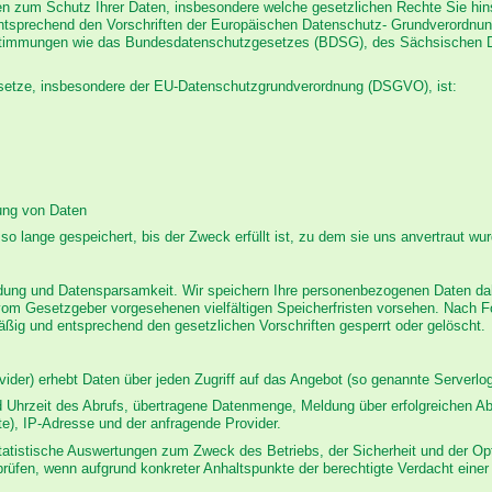
en zum Schutz Ihrer Daten, insbesondere welche gesetzlichen Rechte Sie hinsi
ntsprechend den Vorschriften der Europäischen Datenschutz- Grundverordnu
estimmungen wie das Bundesdatenschutzgesetzes (BDSG), des Sächsischen
esetze, insbesondere der EU-Datenschutzgrundverordnung (DSGVO), ist:
ung von Daten
so lange gespeichert, bis der Zweck erfüllt ist, zu dem sie uns anvertraut wu
ung und Datensparsamkeit. Wir speichern Ihre personenbezogenen Daten daher
vom Gesetzgeber vorgesehenen vielfältigen Speicherfristen vorsehen. Nach Fo
ßig und entsprechend den gesetzlichen Vorschriften gesperrt oder gelöscht.
der) erhebt Daten über jeden Zugriff auf das Angebot (so genannte Serverlogf
Uhrzeit des Abrufs, übertragene Datenmenge, Meldung über erfolgreichen Ab
te), IP-Adresse und der anfragende Provider.
 statistische Auswertungen zum Zweck des Betriebs, der Sicherheit und der Op
rprüfen, wenn aufgrund konkreter Anhaltspunkte der berechtigte Verdacht einer