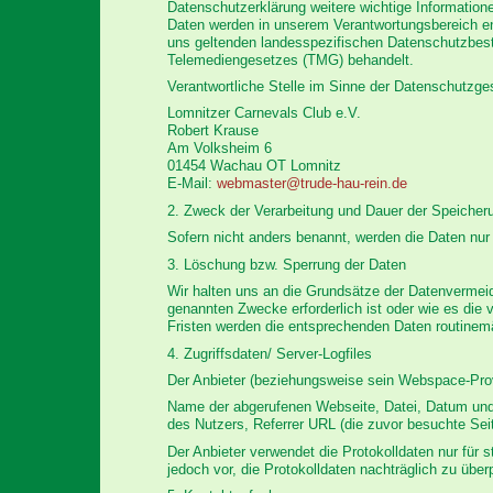
Datenschutzerklärung weitere wichtige Information
Daten werden in unserem Verantwortungsbereich e
uns geltenden landesspezifischen Datenschutzb
Telemediengesetzes (TMG) behandelt.
Verantwortliche Stelle im Sinne der Datenschutzg
Lomnitzer Carnevals Club e.V.
Robert Krause
Am Volksheim 6
01454 Wachau OT Lomnitz
E-Mail:
webmaster@trude-hau-rein.de
2. Zweck der Verarbeitung und Dauer der Speicher
Sofern nicht anders benannt, werden die Daten nur 
3. Löschung bzw. Sperrung der Daten
Wir halten uns an die Grundsätze der Datenvermeid
genannten Zwecke erforderlich ist oder wie es die 
Fristen werden die entsprechenden Daten routinemä
4. Zugriffsdaten/ Server-Logfiles
Der Anbieter (beziehungsweise sein Webspace-Provi
Name der abgerufenen Webseite, Datei, Datum und 
des Nutzers, Referrer URL (die zuvor besuchte Sei
Der Anbieter verwendet die Protokolldaten nur für
jedoch vor, die Protokolldaten nachträglich zu übe