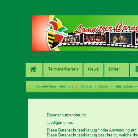
Termine/Karten
News
Bilder
Aktuelle Seite:
über uns
Chronik
home
Datenschutzerk
Datenschutzerklärung
1. Allgemeines
Diese Datenschutzerklärung findet Anwendung auf 
Diese Datenschutzerklärung beschreibt, welche Ihr