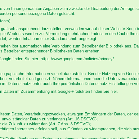
 die von Ihnen gemachten Angaben zum Zwecke der Bearbeitung der Anfrage so
 werden personenbezogene Daten gelöscht.
fonts)
grafisch ansprechend darzustellen, verwenden wir auf dieser Website Scriptbi
gle Webfonts werden zur Vermeidung mehrfachen Ladens in den Cache Ihres 
ndet, werden Inhalte in einer Standardschrift angezeigt.
otheken löst automatisch eine Verbindung zum Betreiber der Bibliothek aus. Dab
s Betreiber entsprechender Bibliotheken Daten erheben.
Google finden Sie hier: https://www.google.com/policies/privacy/
ographische Informationen visuell darzustellen. Bei der Nutzung von Googl
ben, verarbeitet und genutzt. Nähere Informationen über die Datenverarbeitu
im Datenschutzcenter auch Ihre persönlichen Datenschutz-Einstellungen ve
nen Daten im Zusammenhang mit Google-Produkten finden Sie hier.
beiteten Daten, Verarbeitungszwecken, etwaigen Empfängern der Daten, der g
w. unvollständiger Daten zu verlangen (Art. 16 DSGVO);
für die Zukunft zu widerrufen (Art. 7 Abs. 3 DSGVO);
echtigten Interesses erfolgen soll, aus Gründen zu widersprechen, die sich au
GVO die Löschung von Daten zu verlangen – insbesondere soweit die Daten f