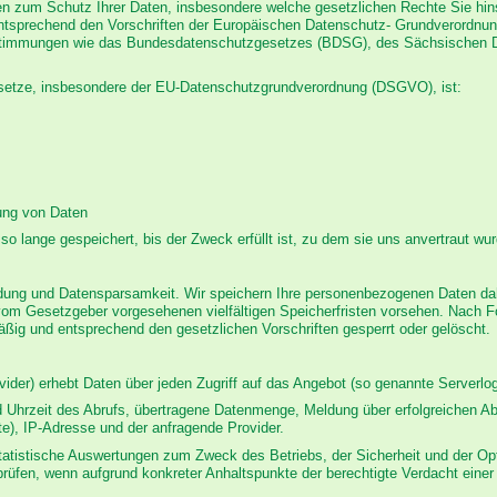
en zum Schutz Ihrer Daten, insbesondere welche gesetzlichen Rechte Sie hinsi
ntsprechend den Vorschriften der Europäischen Datenschutz- Grundverordnu
estimmungen wie das Bundesdatenschutzgesetzes (BDSG), des Sächsischen
esetze, insbesondere der EU-Datenschutzgrundverordnung (DSGVO), ist:
ung von Daten
so lange gespeichert, bis der Zweck erfüllt ist, zu dem sie uns anvertraut wu
ung und Datensparsamkeit. Wir speichern Ihre personenbezogenen Daten daher
vom Gesetzgeber vorgesehenen vielfältigen Speicherfristen vorsehen. Nach Fo
ßig und entsprechend den gesetzlichen Vorschriften gesperrt oder gelöscht.
der) erhebt Daten über jeden Zugriff auf das Angebot (so genannte Serverlogf
Uhrzeit des Abrufs, übertragene Datenmenge, Meldung über erfolgreichen Ab
te), IP-Adresse und der anfragende Provider.
 statistische Auswertungen zum Zweck des Betriebs, der Sicherheit und der Op
rprüfen, wenn aufgrund konkreter Anhaltspunkte der berechtigte Verdacht einer