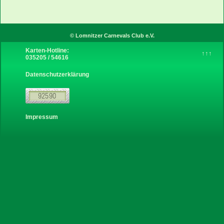
Instagram
© Lomnitzer Carnevals Club e.V.
Karten-Hotline:
↑↑↑
035205 / 54616
über uns
Datenschutzerklärung
Sponsoren
Links
Impressum