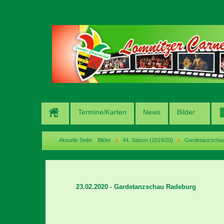
Termine/Karten
News
Bilder
Aktuelle Seite:
Bilder
44. Saison (2019/20)
Gardetanzschau
23.02.2020 - Gardetanzschau Radeburg