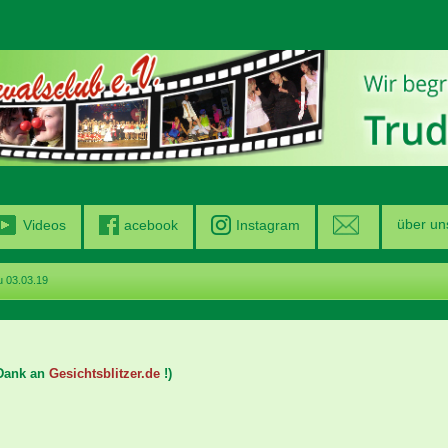
über un
Videos
acebook
Instagram
 03.03.19
 Dank an
Gesichtsblitzer.de
!)