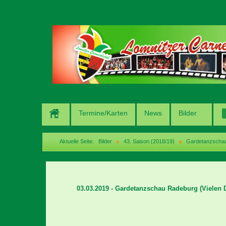
Termine/Karten
News
Bilder
Aktuelle Seite:
Bilder
43. Saison (2018/19)
Gardetanzschau
03.03.2019 - Gardetanzschau Radeburg
(Vielen