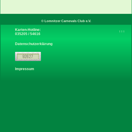
Instagram
© Lomnitzer Carnevals Club e.V.
Karten-Hotline:
↑↑↑
035205 / 54616
über uns
Datenschutzerklärung
Sponsoren
Links
Impressum