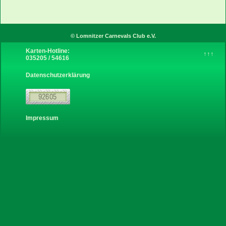
Instagram
© Lomnitzer Carnevals Club e.V.
Karten-Hotline:
↑↑↑
035205 / 54616
über uns
Datenschutzerklärung
Sponsoren
Links
Impressum