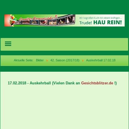
Aktuelle Seite:
Bilder
42. Saison (2017/18)
Auskehrball 17.02.18
Termine/Karten
17.02.2018 - Auskehrball
(Vielen Dank an
Gesichtsblitzer.de
!)
News
Bilder
Videos
acebook