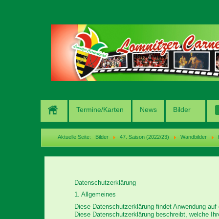
Termine/Karten
News
Bilder
Aktuelle Seite:
Bilder
47. Saison (2022/23)
Wandbilder
Datenschutzerklärung
1. Allgemeines
Diese Datenschutzerklärung findet Anwendung auf 
Diese Datenschutzerklärung beschreibt, welche Ihr