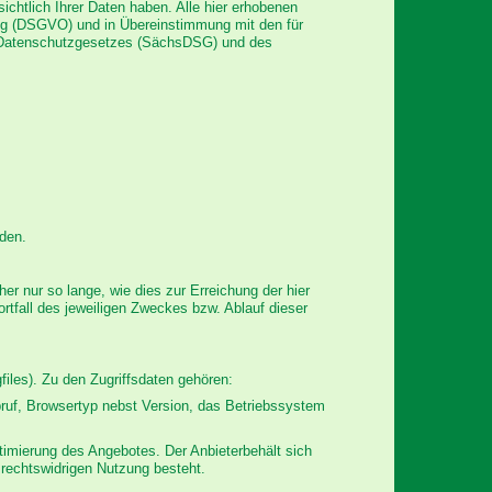
chtlich Ihrer Daten haben. Alle hier erhobenen
ng (DSGVO) und in Übereinstimmung mit den für
 Datenschutzgesetzes (SächsDSG) und des
rden.
 nur so lange, wie dies zur Erreichung der hier
rtfall des jeweiligen Zweckes bzw. Ablauf dieser
iles). Zu den Zugriffsdaten gehören:
ruf, Browsertyp nebst Version, das Betriebssystem
timierung des Angebotes. Der Anbieterbehält sich
 rechtswidrigen Nutzung besteht.