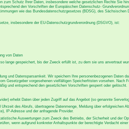
en zum Schutz Ihrer Daten, insbesondere welche gesetzlichen Rechte Sie hinsi
ntsprechend den Vorschriften der Europäischen Datenschutz- Grundverordnu
estimmungen wie das Bundesdatenschutzgesetzes (BDSG), des Sächsischen
esetze, insbesondere der EU-Datenschutzgrundverordnung (DSGVO), ist:
ung von Daten
so lange gespeichert, bis der Zweck erfüllt ist, zu dem sie uns anvertraut wu
ung und Datensparsamkeit. Wir speichern Ihre personenbezogenen Daten daher
vom Gesetzgeber vorgesehenen vielfältigen Speicherfristen vorsehen. Nach Fo
ßig und entsprechend den gesetzlichen Vorschriften gesperrt oder gelöscht.
der) erhebt Daten über jeden Zugriff auf das Angebot (so genannte Serverlogf
Uhrzeit des Abrufs, übertragene Datenmenge, Meldung über erfolgreichen Ab
te), IP-Adresse und der anfragende Provider.
 statistische Auswertungen zum Zweck des Betriebs, der Sicherheit und der Op
rprüfen, wenn aufgrund konkreter Anhaltspunkte der berechtigte Verdacht einer