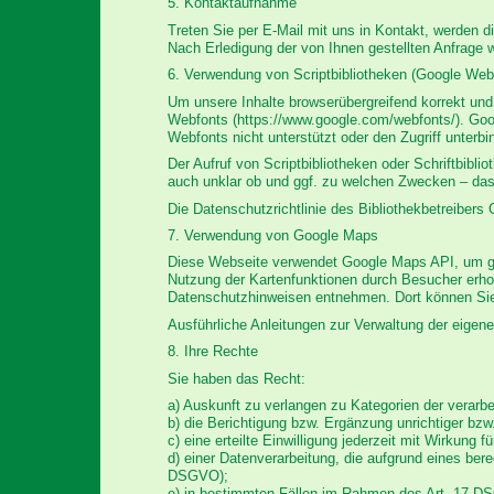
5. Kontaktaufnahme
Treten Sie per E-Mail mit uns in Kontakt, werden
Nach Erledigung der von Ihnen gestellten Anfrage
6. Verwendung von Scriptbibliotheken (Google Web
Um unsere Inhalte browserübergreifend korrekt und 
Webfonts (https://www.google.com/webfonts/). Goo
Webfonts nicht unterstützt oder den Zugriff unterbi
Der Aufruf von Scriptbibliotheken oder Schriftbibli
auch unklar ob und ggf. zu welchen Zwecken – das
Die Datenschutzrichtlinie des Bibliothekbetreibers 
7. Verwendung von Google Maps
Diese Webseite verwendet Google Maps API, um ge
Nutzung der Kartenfunktionen durch Besucher erho
Datenschutzhinweisen entnehmen. Dort können Sie 
Ausführliche Anleitungen zur Verwaltung der eige
8. Ihre Rechte
Sie haben das Recht:
a) Auskunft zu verlangen zu Kategorien der verar
b) die Berichtigung bzw. Ergänzung unrichtiger bz
c) eine erteilte Einwilligung jederzeit mit Wirkung 
d) einer Datenverarbeitung, die aufgrund eines ber
DSGVO);
e) in bestimmten Fällen im Rahmen des Art. 17 DS