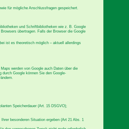
wie für mögliche Anschlussfragen gespeichert.
bliotheken und Schriftbibliotheken wie z. B. Google
Browsers übertragen. Falls der Browser die Google
ei ist es theoretisch möglich – aktuell allerdings
e Maps werden von Google auch Daten über die
ng durch Google können Sie den Google-
rändern.
eplanten Speicherdauer (Art. 15 DSGVO);
s Ihrer besonderen Situation ergeben (Art 21 Abs. 1
ür den vorgesehenen Zweck nicht mehr erforderlich