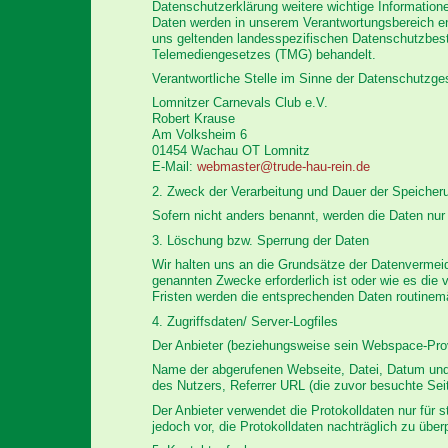
Datenschutzerklärung weitere wichtige Information
Daten werden in unserem Verantwortungsbereich e
uns geltenden landesspezifischen Datenschutzb
Telemediengesetzes (TMG) behandelt.
Verantwortliche Stelle im Sinne der Datenschutzg
Lomnitzer Carnevals Club e.V.
Robert Krause
Am Volksheim 6
01454 Wachau OT Lomnitz
E-Mail:
webmaster@trude-hau-rein.de
2. Zweck der Verarbeitung und Dauer der Speicher
Sofern nicht anders benannt, werden die Daten nur 
3. Löschung bzw. Sperrung der Daten
Wir halten uns an die Grundsätze der Datenvermeid
genannten Zwecke erforderlich ist oder wie es die 
Fristen werden die entsprechenden Daten routinemä
4. Zugriffsdaten/ Server-Logfiles
Der Anbieter (beziehungsweise sein Webspace-Provi
Name der abgerufenen Webseite, Datei, Datum und 
des Nutzers, Referrer URL (die zuvor besuchte Sei
Der Anbieter verwendet die Protokolldaten nur für
jedoch vor, die Protokolldaten nachträglich zu übe