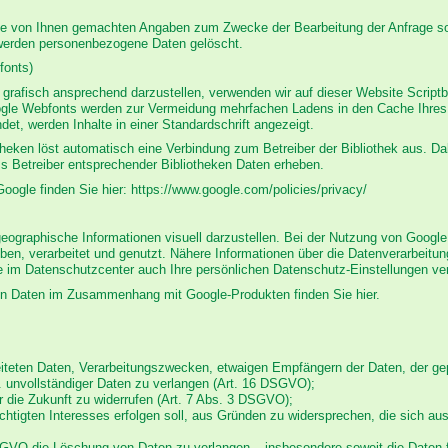
 die von Ihnen gemachten Angaben zum Zwecke der Bearbeitung der Anfrage so
 werden personenbezogene Daten gelöscht.
fonts)
grafisch ansprechend darzustellen, verwenden wir auf dieser Website Scriptbi
gle Webfonts werden zur Vermeidung mehrfachen Ladens in den Cache Ihres 
ndet, werden Inhalte in einer Standardschrift angezeigt.
otheken löst automatisch eine Verbindung zum Betreiber der Bibliothek aus. Dab
s Betreiber entsprechender Bibliotheken Daten erheben.
Google finden Sie hier: https://www.google.com/policies/privacy/
ographische Informationen visuell darzustellen. Bei der Nutzung von Googl
ben, verarbeitet und genutzt. Nähere Informationen über die Datenverarbeitu
im Datenschutzcenter auch Ihre persönlichen Datenschutz-Einstellungen ve
nen Daten im Zusammenhang mit Google-Produkten finden Sie hier.
beiteten Daten, Verarbeitungszwecken, etwaigen Empfängern der Daten, der g
w. unvollständiger Daten zu verlangen (Art. 16 DSGVO);
für die Zukunft zu widerrufen (Art. 7 Abs. 3 DSGVO);
echtigten Interesses erfolgen soll, aus Gründen zu widersprechen, die sich au
GVO die Löschung von Daten zu verlangen – insbesondere soweit die Daten f