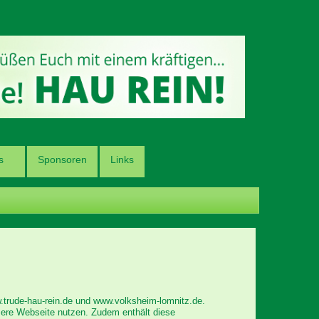
s
Sponsoren
Links
.trude-hau-rein.de und www.volksheim-lomnitz.de.
sere Webseite nutzen. Zudem enthält diese